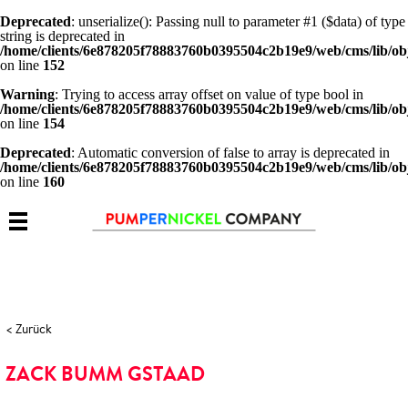
Deprecated
: unserialize(): Passing null to parameter #1 ($data) of type
string is deprecated in
/home/clients/6e878205f78883760b0395504c2b19e9/web/cms/lib/ob
on line
152
Warning
: Trying to access array offset on value of type bool in
/home/clients/6e878205f78883760b0395504c2b19e9/web/cms/lib/ob
on line
154
Deprecated
: Automatic conversion of false to array is deprecated in
/home/clients/6e878205f78883760b0395504c2b19e9/web/cms/lib/ob
on line
160
< Zurück
ZACK BUMM GSTAAD