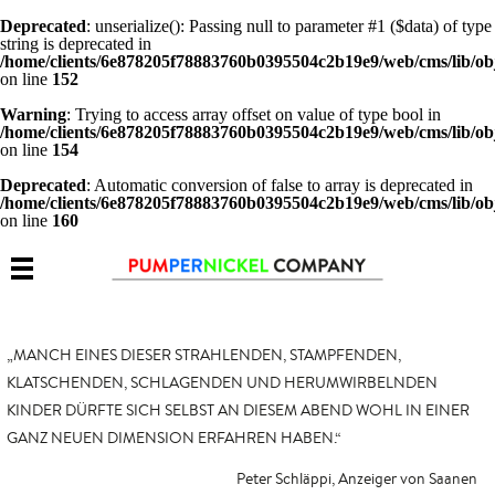
Deprecated
: unserialize(): Passing null to parameter #1 ($data) of type
string is deprecated in
/home/clients/6e878205f78883760b0395504c2b19e9/web/cms/lib/ob
on line
152
Warning
: Trying to access array offset on value of type bool in
/home/clients/6e878205f78883760b0395504c2b19e9/web/cms/lib/ob
on line
154
Deprecated
: Automatic conversion of false to array is deprecated in
/home/clients/6e878205f78883760b0395504c2b19e9/web/cms/lib/ob
on line
160
„MANCH EINES DIESER STRAHLENDEN, STAMPFENDEN,
KLATSCHENDEN, SCHLAGENDEN UND HERUMWIRBELNDEN
KINDER DÜRFTE SICH SELBST AN DIESEM ABEND WOHL IN EINER
GANZ NEUEN DIMENSION ERFAHREN HABEN.“
Peter Schläppi, Anzeiger von Saanen